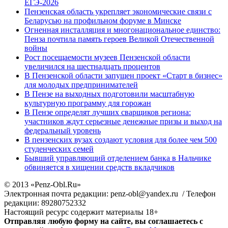
ЕГЭ-2026
Пензенская область укрепляет экономические связи с
Беларусью на профильном форуме в Минске
Огненная инсталляция и многонациональное единство:
Пенза почтила память героев Великой Отечественной
войны
Рост посещаемости музеев Пензенской области
увеличился на шестнадцать процентов
В Пензенской области запущен проект «Старт в бизнес»
для молодых предпринимателей
В Пензе на выходных подготовили масштабную
культурную программу для горожан
В Пензе определят лучших сварщиков региона:
участников ждут серьезные денежные призы и выход на
федеральный уровень
В пензенских вузах создают условия для более чем 500
студенческих семей
Бывший управляющий отделением банка в Нальчике
обвиняется в хищении средств вкладчиков
© 2013 «Penz-Obl.Ru»
Электронная почта редакции: penz-obl@yandex.ru / Телефон
редакции: 89280752332
Настоящий ресурс содержит материалы 18+
Отправляя любую форму на сайте, вы соглашаетесь с