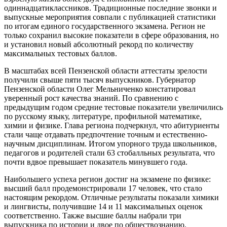
одиннадцатиклассников. Традиционные последние звонки и
выпускные мероприятия совпали с публикацией статистики
по итогам единого государственного экзамена. Регион не
только сохранил высокие показатели в сфере образования, но
и установил новый абсолютный рекорд по количеству
максимальных тестовых баллов.
В масштабах всей Пензенской области аттестаты зрелости
получили свыше пяти тысяч выпускников. Губернатор
Пензенской области Олег Мельниченко констатировал
уверенный рост качества знаний. По сравнению с
предыдущим годом средние тестовые показатели увеличились
по русскому языку, литературе, профильной математике,
химии и физике. Глава региона подчеркнул, что абитуриенты
стали чаще отдавать предпочтение точным и естественно-
научным дисциплинам. Итогом упорного труда школьников,
педагогов и родителей стали 63 стобалльных результата, что
почти вдвое превышает показатель минувшего года.
Наибольшего успеха регион достиг на экзамене по физике:
высший балл продемонстрировали 17 человек, что стало
настоящим рекордом. Отличные результаты показали химики
и лингвисты, получившие 14 и 11 максимальных оценок
соответственно. Также высшие баллы набрали три
выпускника по истории и двое по обществознанию.