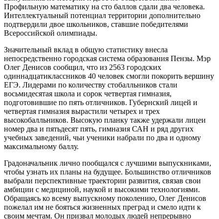
Профильную математику на сто баллов сдали два человека.
Интеллектуальный потенциал территории дополнительно
подтвердили двое школьников, ставшие победителями
Всероссийской олимпиады.
Значительный вклад в общую статистику внесла
непосредственно городская система образования Пензы. Мэр
Олег Денисов сообщил, что из 2563 городских
одиннадцатиклассников 40 человек смогли покорить вершину
ЕГЭ. Лидерами по количеству стобалльников стали
восьмидесятая школа и сорок четвертая гимназия,
подготовившие по пять отличников. Губернский лицей и
четвертая гимназия вырастили четырех и трех
высокобалльников. Высокую планку также удержали лицеи
номер два и пятьдесят пять, гимназия САН и ряд других
учебных заведений, чьи ученики набрали по два и одному
максимальному баллу.
Градоначальник лично пообщался с лучшими выпускниками,
чтобы узнать их планы на будущее. Большинство отличников
выбрали перспективные траектории развития, связав свои
амбиции с медициной, наукой и высокими технологиями.
Обращаясь ко всему выпускному поколению, Олег Денисов
пожелал им не бояться жизненных преград и смело идти к
своим мечтам. Он призвал молодых людей непрерывно