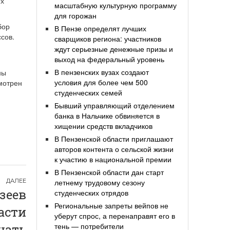
их
масштабную культурную программу
для горожан
бор
В Пензе определят лучших
сов.
сварщиков региона: участников
ждут серьезные денежные призы и
выход на федеральный уровень
В пензенских вузах создают
ны
условия для более чем 500
мотрен
студенческих семей
Бывший управляющий отделением
банка в Нальчике обвиняется в
хищении средств вкладчиков
В Пензенской области приглашают
авторов контента о сельской жизни
к участию в национальной премии
В Пензенской области дан старт
летнему трудовому сезону
зеев
студенческих отрядов
Региональные запреты вейпов не
асти
уберут спрос, а перенаправят его в
тень — потребители
цать