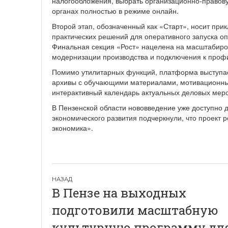
налогообложения, выбрать организационно-правову
органах полностью в режиме онлайн.
Второй этап, обозначенный как «Старт», носит пр
практических решений для оперативного запуска о
Финальная секция «Рост» нацелена на масштабиро
модернизации производства и подключения к про
Помимо утилитарных функций, платформа выступа
архивы с обучающими материалами, мотивационны
интерактивный календарь актуальных деловых мер
В Пензенской области нововведение уже доступно 
экономического развития подчеркнули, что проект 
экономика».
Навигация
В Пензе на выходных
по
подготовили масштабную
записям
культурную программу дл