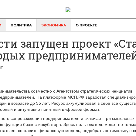
О
ПОЛИТИКА
ЭКОНОМИКА
О ПРОЕКТЕ
сти запущен проект «Ст
лодых предпринимателе
-m
инимательства совместно с Агентством стратегических инициатив
редпринимателей. На платформе МСП.РФ заработал специализир
дан в возрасте до 35 лет. Ресурс аккумулировал в себе все сущес
добный и интуитивно понятный цифровой формат.
пного сопровождения предпринимателя и включает три смысловых 
я функции бизнес-инкубатора. Здесь пользователь может не тольк
тать ее: составить финансовую модель, подобрать оптимальную с