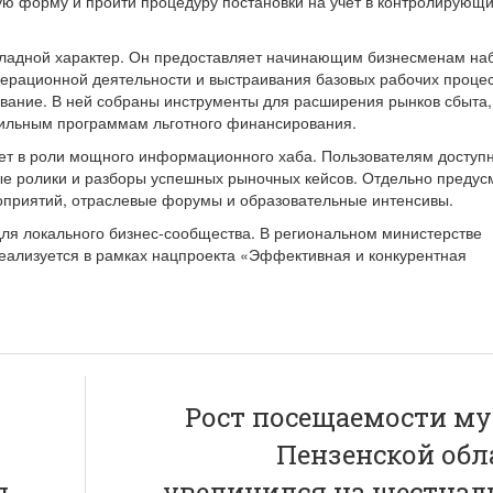
ю форму и пройти процедуру постановки на учет в контролирующ
икладной характер. Он предоставляет начинающим бизнесменам на
перационной деятельности и выстраивания базовых рабочих процес
вание. В ней собраны инструменты для расширения рынков сбыта,
фильным программам льготного финансирования.
ет в роли мощного информационного хаба. Пользователям доступ
е ролики и разборы успешных рыночных кейсов. Отдельно предус
оприятий, отраслевые форумы и образовательные интенсивы.
для локального бизнес-сообщества. В региональном министерстве
реализуется в рамках нацпроекта «Эффективная и конкурентная
Рост посещаемости му
Пензенской обл
я
увеличился на шестнад