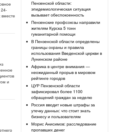
Пензенской области:
ловное
эпидемиологическая ситуация
 24-
вызывает обеспокоенность
к вместе
Пензенские профсоюзы направили
жителям Курска 5 тонн
гуманитарной помощи
В Пензенской области определены
границы охраны и правила
использования Введенской церкви в
Лунинском районе
из
Африка в центре внимания —
менное
неожиданный прорыв в мировом
циентов
рейтинге городов
том и
ЦУР Пензенской области
зафиксировал более 1100
обращений граждан за неделю
Россия вводит новые штрафы за
утечку данных: что стоит знать
бизнесу и пользователям
Морис Анисимов: расследование
пропавших денег
етнего