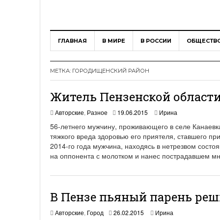
ГЛАВНАЯ
В МИРЕ
В РОССИИ
ОБЩЕСТВ
МЕТКА:
ГОРОДИЩЕНСКИЙ РАЙОН
Житель Пензенской области
Авторские
,
Разное
19.06.2015
Ирина
56-летнего мужчину, проживающего в селе Канаевк
тяжкого вреда здоровью его приятеля, ставшего при
2014-го года мужчина, находясь в нетрезвом состо
на оппонента с молотком и нанес пострадавшем мн
В Пензе пьяный парень реш
Авторские
,
Город
26.02.2015
Ирина