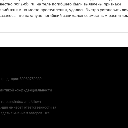
вестно penz-obl.ru, на теле погибшего были выявлены признаки
прибывшим на место преступления, удалось быстро установить ли
Оказалось, что накануне погибший занимался совместным распитие
он редакции: 89280752332
олитикой конфиденциальности
егов noindex и nofollow)
акция не несет ответственности за
адать с мнением авторов. Все