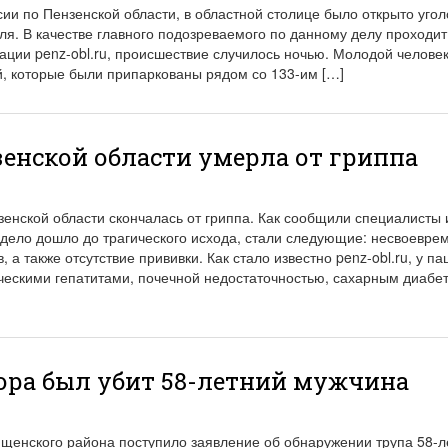
ии по Пензенской области, в областной столице было открыто уго
я. В качестве главного подозреваемого по данному делу проходит
ции penz-obl.ru, происшествие случилось ночью. Молодой челове
, которые были припаркованы рядом со 133-им […]
енской области умерла от гриппа
енской области скончалась от гриппа. Как сообщили специалисты 
 дело дошло до трагического исхода, стали следующие: несвоевре
а также отсутствие прививки. Как стало известно penz-obl.ru, у па
ческими гепатитами, почечной недостаточностью, сахарным диабе
ора был убит 58-летний мужчина
щенского района поступило заявление об обнаружении трупа 58-л