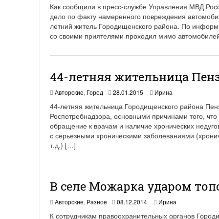
Как сообщили в пресс-службе Управления МВД Росс
дело по факту намеренного повреждения автомобил
летний житель Городищенского района. По информа
со своими приятелями проходил мимо автомобилей
44-летняя жительница Пенз
Авторские
,
Город
28.01.2015
Ирина
44-летняя жительница Городищенского района Пенз
Роспотребнадзора, основными причинами того, что
обращение к врачам и наличие хронических недугов, 
с серьезными хроническими заболеваниями (хрони
т.д.) […]
В селе Можарка ударом топ
Авторские
,
Разное
08.12.2014
Ирина
К сотрудникам правоохранительных органов Городи