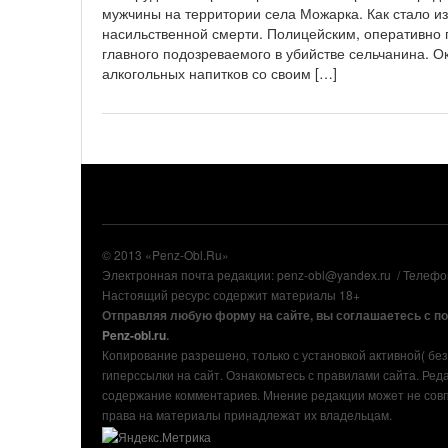
мужчины на территории села Можарка. Как стало из
насильственной смерти. Полицейским, оперативно 
главного подозреваемого в убийстве сельчанина. 
алкогольных напитков со своим […]
© 2013 «Penz-Obl.Ru»
Электронная почта редакции: penz-obl@yandex.ru / Телеф
Настоящий ресурс содержит материалы 18+
Отправляя любую форму на сайте, вы соглашаетесь с п
Penz-obl.ru
.
Копирование разрешено, только с установкой активной( без т
гиперссылки на сайт. Ознакомьтесь с правилами сайта. Ред
содержание комментариев. Мнение редакции может не совп
права на материалы принадлежат их владельцам.