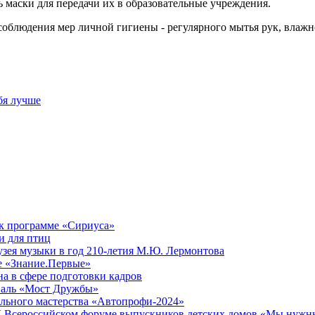
 маски для передачи их в образовательные учреждения.
соблюдения мер личной гигиены - регулярного мытья рук, влаж
бя лучше
 к программе «Сириуса»
и для птиц
зея музыки в год 210-летия М.Ю. Лермонтова
не «Знание.Первые»
на в сфере подготовки кадров
валь «Мост Дружбы»
льного мастерства «Автопрофи-2024»
 V Всероссийском форуме выпускников детских домов «Мы нужн