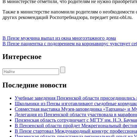
В министерстве отметили, что родителям не нужно приобретать
Также в министерстве напомнили родителям о необходимости 
других рекомендаций Роспотребнадзора, передает penz-obl.ru.
Навигация
В Пензе мужчина выпал из окна многоэтажного дома
В Пензе пациентка с подозрением на коронавирус чувствует се
по
записям
Интересное
Последние новости
Учебные заведения Пензенской области присоединились
Школьники из Пензы изготавливают съедобные кормушк
Совместная выставка Музея-заповедника «Тарханы» и Му
Делегация из Пензенской области участвовала в марафо
Пензенская область сотрудничает с МГТУ им. Н.Э. Баума
В Пензенской области пройдет Межрегиональный фести
В Пензе стартовал Международный конкурс профессиона
Пензенская область представила региональный опыт на