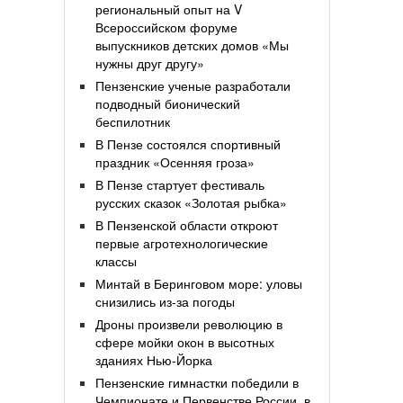
региональный опыт на V
Всероссийском форуме
выпускников детских домов «Мы
нужны друг другу»
Пензенские ученые разработали
подводный бионический
беспилотник
В Пензе состоялся спортивный
праздник «Осенняя гроза»
В Пензе стартует фестиваль
русских сказок «Золотая рыбка»
В Пензенской области откроют
первые агротехнологические
классы
Минтай в Беринговом море: уловы
снизились из-за погоды
Дроны произвели революцию в
сфере мойки окон в высотных
зданиях Нью-Йорка
Пензенские гимнастки победили в
Чемпионате и Первенстве России, в