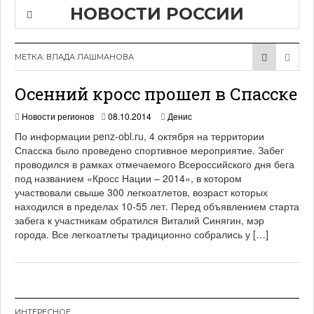
НОВОСТИ РОССИИ
МЕТКА:
ВЛАДА ЛАШМАНОВА
Осенний кросс прошел в Спасске
0
Новости регионов
08.10.2014
Денис
9
По информации penz-obl.ru, 4 октября на территории
.
Спасска было проведено спортивное мероприятие. Забег
1
проводился в рамках отмечаемого Всероссийского дня бега
0
.
под названием «Кросс Нации – 2014», в котором
2
участвовали свыше 300 легкоатлетов, возраст которых
0
находился в пределах 10-55 лет. Перед объявлением старта
1
забега к участникам обратился Виталий Синягин, мэр
4
города. Все легкоатлеты традиционно собрались у […]
ИНТЕРЕСНОЕ