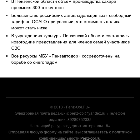
В Пензенской области объем производства сахара
превысил 300 тысяч тонн
Большинство российских автовладельцев «за» свободный
тариф по ОСАГО при условии, что стоимость полиса
может стать ниже
В учреждениях культуры Пензенской области состоялись
новогодние представления для членов семей участников
СВО
Все ресурсы МБУ «Пензавтодор» сосредоточены на
борьбе со снегопадом
© 2013 «Penz-Obl.Ru»
Электронная почта редакции: penz-obl@yandex.ru / Телефон
редакции: 89280752332
Настоящий ресурс содержит материалы 18+
Отправляя любую форму на сайте, вы соглашаетесь с политикой
конфиденциальности
Penz-obl.ru
.