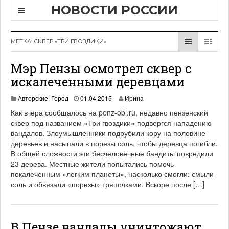
НОВОСТИ РОССИИ
МЕТКА:
СКВЕР «ТРИ ГВОЗДИКИ»
Мэр Пензы осмотрел сквер с
искалеченными деревцами
Авторские
,
Город
01.04.2015
Ирина
Как вчера сообщалось на penz-obl.ru, недавно пензенский
сквер под названием «Три гвоздики» подвергся нападению
вандалов. Злоумышленники подрубили кору на половине
деревьев и насыпали в порезы соль, чтобы деревца погибли.
В общей сложности эти бесчеловечные бандиты повредили
23 дерева. Местные жители попытались помочь
покалеченным «легким планеты», насколько смогли: смыли
соль и обвязали «порезы» тряпочками. Вскоре после […]
В Пензе вандалы уничтожают