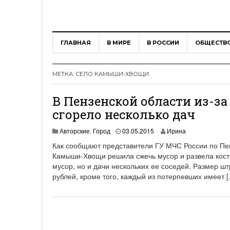
ГЛАВНАЯ
В МИРЕ
В РОССИИ
ОБЩЕСТВ
МЕТКА:
СЕЛО КАМЫШИ-ХВОЩИ
В Пензенской области из-з
сгорело несколько дач
Авторские
,
Город
03.05.2015
Ирина
Как сообщают представители ГУ МЧС России по Пен
Камыши-Хвощи решила сжечь мусор и развела косте
мусор, но и дачи нескольких ее соседей. Размер ш
рублей, кроме того, каждый из потерпевших имеет 