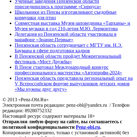
Учебные заведения Пензенской области
присоединились к программе «Сириуса»
Школьники из Пензы изготавливают съедобные
кормушки для птиц
Совместная выставка Музея-заповедника «Тарханы» и
Музея музыки в год 210-летия М.Ю. Лермонтова
Делегация из Пензенской области участвовала в
марафоне «Знание.Первые»
Пензенская область сотрудничает с МГТУ им. Н.Э.
Баумана в сфере подготовки кадров
В Пензенской области пройдет Межрегиональный
фестиваль «Мост Дружбы»
В Пензе стартовал Международный конкурс
профессионального мастерства «Автопрофи-2024»
Пензенская область представила региональный опыт на
V Всероссийском форуме выпускников детских домов
«Мы нужны друг другу»
© 2013 «Penz-Obl.Ru»
Электронная почта редакции: penz-obl@yandex.ru / Телефон
редакции: 89280752332
Настоящий ресурс содержит материалы 18+
Отправляя любую форму на сайте, вы соглашаетесь с
политикой конфиденциальности
Penz-obl.ru
.
Копирование разрешено, только с установкой активной( без