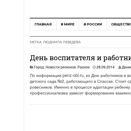
ГЛАВНАЯ
В МИРЕ
В РОССИИ
ОБЩЕСТВ
МЕТКА:
ЛЮДМИЛА ЛЕБЕДЕВА
День воспитателя и работни
0
Город
,
Новости регионов
,
Разное
28.09.2014
Дени
2
По информации penz-obl.ru, ко Дню работников и в
.
детского сада №2, работающего в Спасске. Стоит с
1
ровесников. Именно в процессе адаптации ребенку 
0
.
профессионализма зависит формирование взаимоо
2
0
1
4