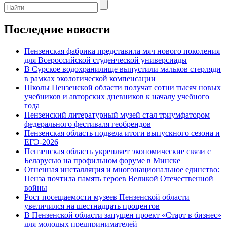
Последние новости
Пензенская фабрика представила мяч нового поколения
для Всероссийской студенческой универсиады
В Сурское водохранилище выпустили мальков стерляди
в рамках экологической компенсации
Школы Пензенской области получат сотни тысяч новых
учебников и авторских дневников к началу учебного
года
Пензенский литературный музей стал триумфатором
федерального фестиваля геобрендов
Пензенская область подвела итоги выпускного сезона и
ЕГЭ-2026
Пензенская область укрепляет экономические связи с
Беларусью на профильном форуме в Минске
Огненная инсталляция и многонациональное единство:
Пенза почтила память героев Великой Отечественной
войны
Рост посещаемости музеев Пензенской области
увеличился на шестнадцать процентов
В Пензенской области запущен проект «Старт в бизнес»
для молодых предпринимателей