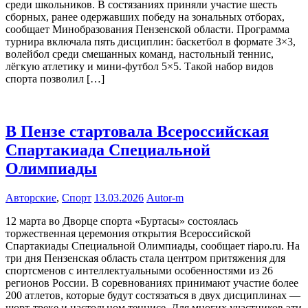
среди школьников. В состязаниях приняли участие шесть
сборных, ранее одержавших победу на зональных отборах,
сообщает Минобразования Пензенской области. Программа
турнира включала пять дисциплин: баскетбол в формате 3×3,
волейбол среди смешанных команд, настольный теннис,
лёгкую атлетику и мини-футбол 5×5. Такой набор видов
спорта позволил […]
В Пензе стартовала Всероссийская
Спартакиада Специальной
Олимпиады
Авторские
,
Спорт
13.03.2026
Autor-m
12 марта во Дворце спорта «Буртасы» состоялась
торжественная церемония открытия Всероссийской
Спартакиады Специальной Олимпиады, сообщает riapo.ru. На
три дня Пензенская область стала центром притяжения для
спортсменов с интеллектуальными особенностями из 26
регионов России. В соревнованиях принимают участие более
200 атлетов, которые будут состязаться в двух дисциплинах —
шорт-треке и настольном теннисе. Для многих участников эти