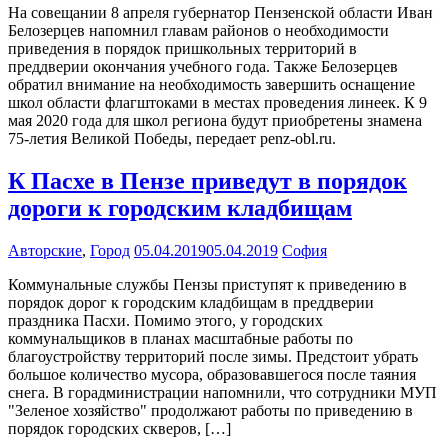
На совещании 8 апреля губернатор Пензенской области Иван
Белозерцев напомнил главам районов о необходимости
приведения в порядок пришкольных территорий в
преддверии окончания учебного года. Также Белозерцев
обратил внимание на необходимость завершить оснащение
школ области флагштоками в местах проведения линеек. К 9
мая 2020 года для школ региона будут приобретены знамена
75-летия Великой Победы, передает penz-obl.ru.
К Пасхе в Пензе приведут в порядок
дороги к городским кладбищам
Авторские
,
Город
05.04.2019
05.04.2019
София
Коммунальные службы Пензы приступят к приведению в
порядок дорог к городским кладбищам в преддверии
праздника Пасхи. Помимо этого, у городских
коммунальщиков в планах масштабные работы по
благоустройству территорий после зимы. Предстоит убрать
большое количество мусора, образовавшегося после таяния
снега. В горадминистрации напомнили, что сотрудники МУП
"Зеленое хозяйство" продолжают работы по приведению в
порядок городских скверов, […]