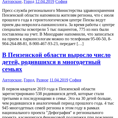
Авторские
,
Город
12.04.2019
София
Пресс-служба регионального Министерства здравоохранения
Пензенской области напомнила жителям региона, что с июля
прошлого года в геронтологическом центре Пензы ведут
прием два невролога-панкинсолога. За время работы с центре
специалисты осмотрели 5 тыс пациентов, 775 из них были
поставлены на учет. В Минздраве напомнили, что записаться
на прием к паркинсологам можно по телефонам 95-00-50, 8-
904-264-88-81, 8-900-467-93-23, передает […]
В Пензенской области выросло число
детей, родившихся в многодетный
семьях
Авторские
,
Город
,
Разное
11.04.2019
София
В первом квартале 2019 года в Пензенской области
зарегистрировано 538 родившихся детей, которые стали
третьими и последующими в семье. Это на 30 детей больше,
чем родившихся в аналогичный период прошлого года. 4 тыс
945 многодетных семей региона в этом году в рамках
национального проекта "Дефография" и регионального
проекта, касающегося финансовой поддержки при рождении