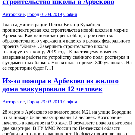
строительство школы в Арбеково
Авторские
,
Город
01.04.2019
София
Глава администрации Пензы Виктор Кувайцев
проинспектировал ход строительства новой школы в мкр-не
Арбеково. Как напоминает penz-obl.ru, строительство
образовательного учреждения ведется в рамках федерального
проекта "Жилье". Завершить строительство школы
планируется к концу 2019 года. К настоящему моменту
завершены работы по устройству свайного поля, ростверка и
фундаментных блоков. Новая школа примет 800 учащихся. На
ее территории будет […]
Из-за пожара в Арбеково из жилого
дома эвакуировали 12 человек
Авторские
,
Город
29.03.2019
София
28 марта в Арбековго из жилого дома №21 на улице Бородина
из-за пожара были эвакуированы 12 человек. Возгорание
началось в квартире на 9 этаже. В результате пожара выгорели
две квартиры. В ГУ МЧС России по Пензенской области
сообщили, что пострадавших нет. По факту произошедшего