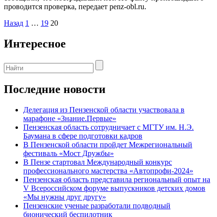
проводится проверка, передает penz-obl.ru.
Навигация
Назад
1
…
19
20
по
Интересное
записям
Последние новости
Делегация из Пензенской области участвовала в
марафоне «Знание.Первые»
Пензенская область сотрудничает с МГТУ им. Н.Э.
Баумана в сфере подготовки кадров
В Пензенской области пройдет Межрегиональный
фестиваль «Мост Дружбы»
В Пензе стартовал Международный конкурс
профессионального мастерства «Автопрофи-2024»
Пензенская область представила региональный опыт на
V Всероссийском форуме выпускников детских домов
«Мы нужны друг другу»
Пензенские ученые разработали подводный
бионический беспилотник